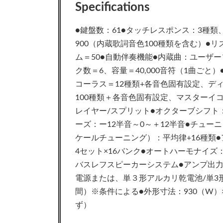
Specifications
●鍵盤数：61●タッチレスポンス：3種類、
900（内蔵歌詞音色100種類を含む）●
ム＝50●自動伴奏機能●内蔵曲：ユーザー
ク数＝6、容量＝40,000音符（1曲ごと
コーラス＝12種類+各音色固有設定、ディ
100種類＋各音色固有設定、マスターイ
レイヤー/スプリット●オクターブシフト
ーズ：ー12半音～0～＋12半音●チューニン
ケールチューニング）：平均律+16種類●
4セット×16バンク●オートハーモナイズ：1
バスレフスピーカーシステム●アンプ出力：2
電源または、単３形アルカリ乾電池/単3
間）※条件による●外形寸法：930（W）×2
ず）