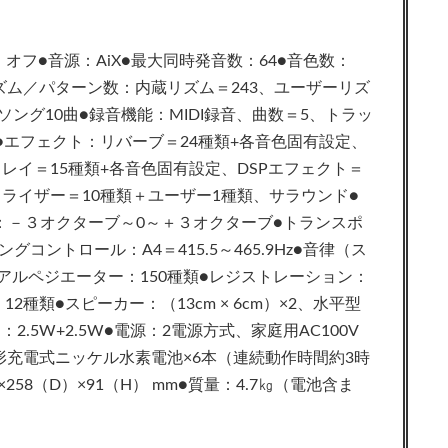
オフ●音源：AiX●最大同時発音数：64●音色数：
リズム／パターン数：内蔵リズム＝243、ユーザーリズ
ソング10曲●録音機能：MIDI録音、曲数＝5、トラッ
）●エフェクト：リバーブ＝24種類+各音色固有設定、
レイ＝15種類+各音色固有設定、DSPエフェクト＝
コライザー＝10種類＋ユーザー1種類、サラウンド●
：－３オクターブ～0～＋３オクターブ●トランスポ
グコントロール：A4＝415.5～465.9Hz●音律（ス
アルペジエーター：150種類●レジストレーション：
2種類●スピーカー：（13cm × 6cm）×2、水平型
.5W+2.5W●電源：2電源方式、家庭用AC100V
形充電式ニッケル水素電池×6本（連続動作時間約3時
58（D）×91（H） mm●質量：4.7㎏（電池含ま