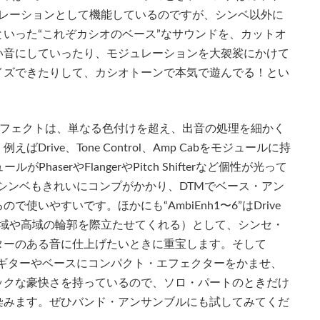
ュレーションとして機能しているのですが、シンベ以外に
 BASSといった“これぞカシオのベース”なサウンドを、カットオ
い音にしていったり、モジュレーションを大袈裟にかけて
イズできたりして、カシオトーンで本気で遊んでる！とい
Pエフェクトは、単なる色付けを超え、出音の処理を細かく
ive、Tone Control、Amp Cabをモジュールに持
がPhaserやFlangerやPitch Shifterなど個性が光って
色のシンベもきれいにコンプがかかり、DTMでベース・アン
いやすいです。ほかにも“AmbiEnh1〜6”はDrive
（低域や高域の輪郭を際立たせてくれる）として、シンセ・
ターのある音に仕上げたいときに重宝します。そして
高。ギターやベースにコンパクト・エフェクターをかませ、
ックな豪快さを持っているので、ソロ・パートのときだけ
染みます。ぜひバンド・アンサンブルにも試してみてくだ