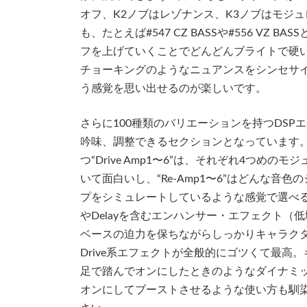
オフ、K2ノブはレゾナンス、K3ノブはモジ
も、たとえば#547 CZ BASSや#556 VZ
フを上げていくことでどんどんブライトで硬
チョーキングのようなニュアンスをシンセサ
う感覚を思い出せるのが楽しいです。
さらに100種類のバリエーションを持つDS
吟味、調整できるセクションとなっています。例えばDr
つ“Drive Amp1〜6”は、それぞれ4つめのモジュール
いて面白いし、“Re-Amp1〜6”はどんな音
プをシミュレートしているような感覚で選べるので使
やDelayを含むエンハンサー・エフェクト
ベースの迫力を保ちながらしっかりキャラク
Drive系エフェクトが全般的にゴツくて最
足で踏んでオンにしたときのようなダイナミ
オンにしてブーストさせるような使い方も馴