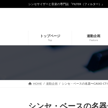
コ
ナ
シンセサイザーと音楽の専門誌 『FILTER（フィルター）』
ン
ビ
テ
ゲ
ン
ー
ツ
シ
へ
ョ
ス
ン
トップページ
連動企画
キ
に
Top
Feature
ッ
移
プ
動
HOME
連動企画
シンセ・ベースの名器〜CASIO CT-S
シンセ・ベースの名器〜CA