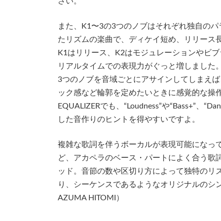
さい。
また、K1〜3の3つのノブはそれぞれ独自の
たリズムの楽曲で、ディケイ短め、リリース
K1はリリース、K2はモジュレーションやビ
リアルタイムでの表現力がぐっと増しました。EQもL
3つのノブを音域ごとにアサインしてしまえ
ック感など輪郭を定めたいときに感覚的な操作
EQUALIZERでも、“Loudness”や“Bass
した音作りのヒントを得やすいですよ。
複雑な歌詞を伴うボーカルが表現可能になっているカシオ
ど、アカペラのベース・パートによく合う歌
ッド。音節の数や区切り方によって独特のリ
り、シーケンスであるようなオリジナルのシ
AZUMA HITOMI）