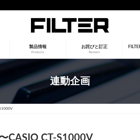
製品情報
お詫びと訂正
FIL
Products
Revision
連動企画
1000V
SIO CT-S1000V