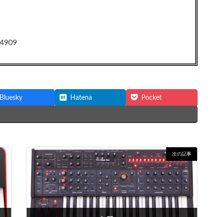
4909
Bluesky
Hatena
Pocket
次の記事