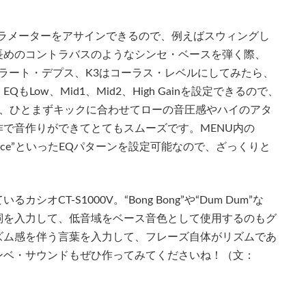
パラメーターをアサインできるので、例えばスウィングし
長めのコントラバスのようなシンセ・ベースを弾く際、
ブラート・デプス、K3はコーラス・レベルにしてみたら、
ow、Mid1、Mid2、High Gainを設定できるので、
ば、ひとまずキックに合わせてローの音圧感やハイのアタ
で音作りができてとてもスムーズです。MENU内の
+”、“Dance”といったEQパターンを設定可能なので、ざっくりと
CT-S1000V。“Bong Bong”や“Dum Dum”な
詞を入力して、低音域をベース音色として使用するのもグ
ズム感を伴う言葉を入力して、フレーズ自体がリズムであ
ンベ・サウンドもぜひ作ってみてくださいね！（文：