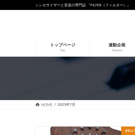
コ
ナ
シンセサイザーと音楽の専門誌 『FILTER（フィルター）』
ン
ビ
テ
ゲ
ン
ー
ツ
シ
へ
ョ
ス
ン
トップページ
連動企画
キ
に
Top
Feature
ッ
移
プ
動
HOME
2025年7月
連動企