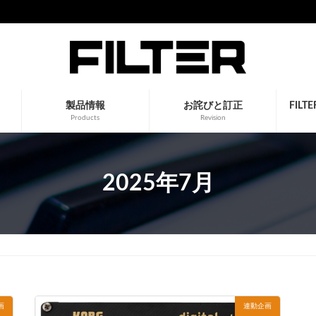
製品情報
お詫びと訂正
FIL
Products
Revision
2025年7月
画
連動企画