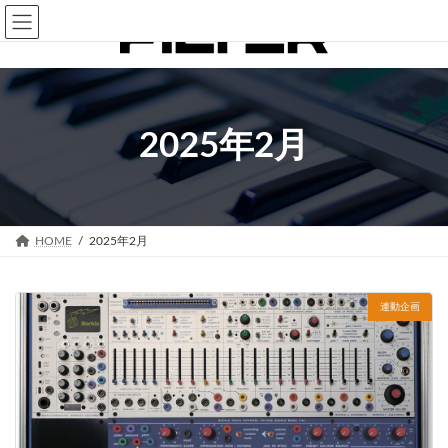
コ
ナ
ン
ビ
テ
ゲ
ン
ー
ツ
シ
へ
ョ
2025年2月
ス
ン
キ
に
ッ
移
プ
動
HOME
2025年2月
連動企画