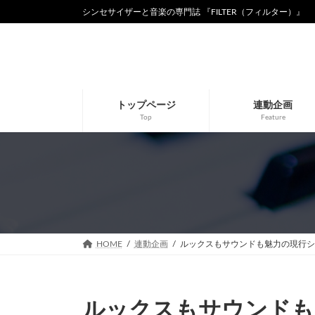
コ
ナ
シンセサイザーと音楽の専門誌 『FILTER（フィルター）』
ン
ビ
テ
ゲ
ン
ー
ツ
シ
へ
ョ
ス
ン
トップページ
連動企画
キ
に
Top
Feature
ッ
移
プ
動
HOME
連動企画
ルックスもサウンドも魅力の現行シンセサイ
ルックスもサウンドも