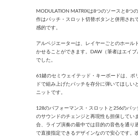
MODULATION MATRIXは8つのソー
作はパッチ・スロット切替ボタンと併用され
感的です。
アルペジエーターは、レイヤーごとのホール
かせることができます。DAW（筆者はエイブルトン
でした。
61鍵のセミウェイテッド・キーボードは、ポ
ドで組み上げたパッチを存分に弾いてほしい
ニットです。
128のパフォーマンス・スロットと256の
のサウンドのチェンジと再現性も担保してい
合、ライブ演奏の最中では目的の音色を通り過ぎ
で直接指定できるデザインなので安心です。改善