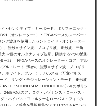
ティ・センシティブ・キーボード、ポリフォニック・
DDS1（オシレーター1）：FPGAベースのスーパー・
リング波形を使用したセントロイド・オシレーター
載）、波形＝サイン波、ノコギリ波、矩形波、三角
大32個のオルタナティブ波形、隣接する2つの波形
ーター2）：FPGAベースのオシレーター・コア：アル
ンプル・レートで動作、波形＝サイン波、ノコギリ
ク、ホワイト、ブルー）、パルス波（可変パルス
Oモード、リング・モジュレーション・モード、矩形波
：SOUND SEMICONDUCTOR (SSI) のポリシ
24dB/Octのアナログ・レゾナンス・ローパス・
アナログ・ハイパス・フィルターをローパス・フィルタ
：ベロシティ感度を選択可能なアナログVCA ●エンベ