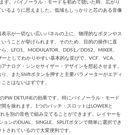
します。バイノーラル・モードを初めて聴いた時、広がり
ているように思えました。低域もしっかりと芯のある音像
報表示が一切ない広いパネルの上に、物理的なボタンやス
ということが挙げられます。そのため、目的の操作に直
FO1、MODULATOR、DDS1／DDS2、MIXER、
サイザーとしてわかりやすい基本的な並びで、VCF、VCA、
のアナログ・シンセサイザー・デザインを想起させます。
、またShiftボタンを押すと主要パラメーターがエディ
うことはないはずです。
RのPW DETUNEの効果です。特にバイノーラル・モード
間を操れます。1つのパッチ・スロットはLOWERと
れぞれを別の音色で組み立てることができます。レイヤーを
ョンのDUAL、SINGLE、SPLITボタンで簡単に選択でき
ウトされているので大変便利です。