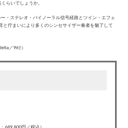
点くらいでしょうか。
ゥルー・ステレオ・バイノーラル信号経路とツイン・エフェ
の出音と佇まいにより多くのシンセサイザー奏者を魅了して
elta／96†）
89,800円／税込）