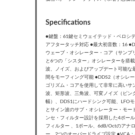
Specifications
●鍵盤：61鍵セミウェイテッド・ベロシ
アフタータッチ対応 ●最大初音数：16 ●
ウェーブ・オシレーター・コア（サンプ
と6つの「シスター」オシレーターを搭
波、ノイズ、およびアップデート可能な最
間をモーフィング可能 ●DDS2（オシレ
ゴリズム・コアを使用して非常に高いサ
波、矩形波、三角波、可変ノイズ（ピン
幅）、DDS1にハードシンク可能、LF
とサイン波のサブ・オシレーター・モード ●VCF
ンセ・フィルター設計を採用した4ポール、
フィルター 、1ポール、6dB/Octの
ー、2つのオーバードライブ設定 ●VCA