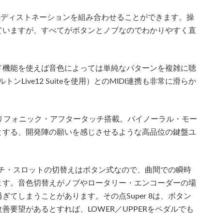
スと8つのディストネーションを組み合わせることができます。操
ていますが、すべてがボタンとノブなのでわかりやすく直
ド機能を使えば音色によっては単純なパターンを複雑に聴
Live12 Suiteを使用）とのMIDI連携も非常に滑らか
リフォニック・アフタータッチ搭載。バイノーラル・モー
とする、開発陣の願いを感じさせるような高品位の鍵盤ユ
パッチ・スロットの切替えはボタン式なので、曲間での瞬時
ます。音色切替えがノブやロータリー・エンコーダーの場
てしまうことがあります。その点Super 8は、ボタン
要望があるとすれば、LOWER／UPPERをペダルでも