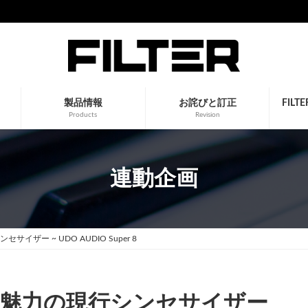
製品情報
お詫びと訂正
FIL
Products
Revision
連動企画
ザー ~ UDO AUDIO Super 8
魅力の現行シンセサイザー