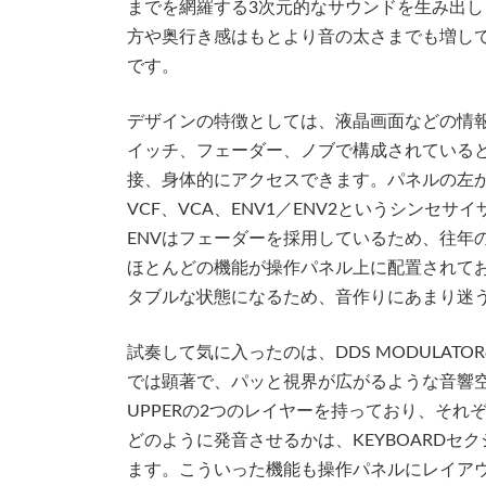
までを網羅する3次元的なサウンドを生み出
方や奥行き感はもとより音の太さまでも増し
です。
デザインの特徴としては、液晶画面などの情
イッチ、フェーダー、ノブで構成されている
接、身体的にアクセスできます。パネルの左から、L
VCF、VCA、ENV1／ENV2というシンセ
ENVはフェーダーを採用しているため、往年
ほとんどの機能が操作パネル上に配置されており
タブルな状態になるため、音作りにあまり迷
試奏して気に入ったのは、DDS MODULATO
では顕著で、パッと視界が広がるような音響空
UPPERの2つのレイヤーを持っており、そ
どのように発音させるかは、KEYBOARDセクシ
ます。こういった機能も操作パネルにレイア