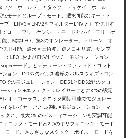
アタック・ホールド、アタック、ディケイ・ホール
反転モードとループ・モード、選択可能なキー・ト
ープ、ENV3＝ENV2をフィルターENV として使用す
FO1：ロー・フリーケンシー・モードとハイ・フリーケ
能、標準LFO、第3のオシレーター、ドローン、オ
て使用可能、波形＝三角波、逆ノコギリ波、サンプ
ー：LFO1およびENV1ピッチ・モジュレーション
1の「Superモード」とデチューン・スプレッド・コント
ション、DDS2のパルス波形のパルスウィズ・コン
LFOでのモジュレーション、DDS1とDDS2間のクロ
ーション ●エフェクト：レイヤーごとに3つの設定
ステレオ・コーラス、クロック同期可能でモジュレー
レイをレイヤーごとに搭載 ●モジュレーション・マ
ックス、最大 25 のデスティネーションを変調可能
フォニック・モードと2つのポリフォニック・モード
ン・モード、さまざまなスタック・ボイス・モードを