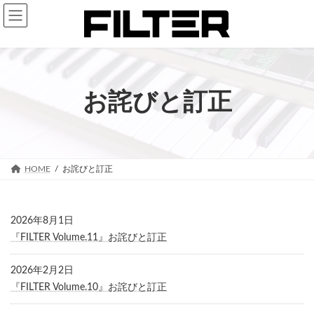
コ
ナ
ン
ビ
テ
ゲ
ン
ー
ツ
シ
へ
ョ
お詫びと訂正
ス
ン
キ
に
ッ
移
プ
動
HOME
お詫びと訂正
2026年8月1日
『FILTER Volume.11』お詫びと訂正
2026年2月2日
『FILTER Volume.10』お詫びと訂正